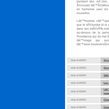
pendant des siÃ¨cles,
Ã©crouler lâ€™Ã©difice
en harmonie avec les 
nouvelles.
Lâ€™homme nâ€™aperÃ
que le dÃ©sordre et la
dans ses intÃ©rÃªts mat
au-dessus de la pers
Providence qui du mal fa
lâ€™orage qui assa
lâ€™avoir bouleversÃ©
Allan KARDEC
Occu
Allan KARDEC
Occu
Allan KARDEC
Obli
Allan KARDEC
Les 
Lâ€
Allan KARDEC
impe
Allan KARDEC
Conn
Allan KARDEC
Conn