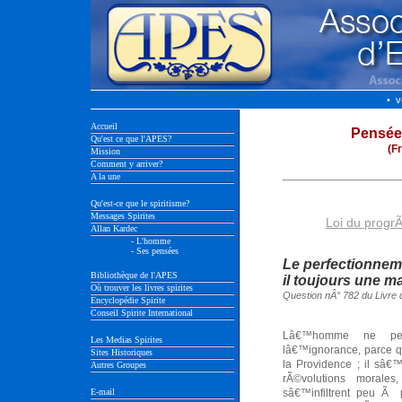
• v
Accueil
Pensée
Qu'est ce que l'APES?
(F
Mission
Comment y arriver?
A la une
Qu'est-ce que le spiritisme?
Messages Spirites
Loi du progr
Allan Kardec
- L'homme
- Ses pensées
Le perfectionnem
Bibliothèque de l'APES
il toujours une m
Où trouver les livres spirites
Question nÂ° 782 du Livre 
Encyclopédie Spirite
Conseil Spirite International
Lâ€™homme ne peut
Les Medias Spirites
lâ€™ignorance, parce q
Sites Historiques
la Providence ; il sâ€
Autres Groupes
rÃ©volutions morales
E-mail
sâ€™infiltrent peu Ã 