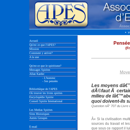
• v
Accueil
Pensée
Qu'est ce que l'APES?
(F
Mission
Comment y arriver?
A la une
Qu'est-ce que le spiritisme?
Messages Spirites
Moyen
Allan Kardec
- L'homme
- Ses pensées
Les moyens dâ€™
Bibliothèque de l'APES
dÃ©faut Ã certai
Où trouver les livres spirites
milieu de lâ€™ab
Encyclopédie Spirite
quoi doivent-ils
Conseil Spirite International
Question nÂ° 707 du Livre 
Les Medias Spirites
Sites Historiques
Autres Groupes
Â« Si la civilisation mult
sources du travail et le
E-mail
que sous ce rapport il l