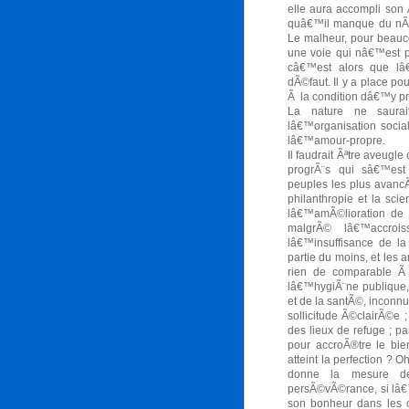
elle aura accompli son 
quâ€™il manque du nÃ©c
Le malheur, pour beau
une voie qui nâ€™est pa
câ€™est alors que lâ€™
dÃ©faut. Il y a place po
Ã la condition dâ€™y pre
La nature ne saurai
lâ€™organisation socia
lâ€™amour-propre.
Il faudrait Ãªtre aveug
progrÃ¨s qui sâ€™est
peuples les plus avancÃ
philanthropie et la sci
lâ€™amÃ©lioration de
malgrÃ© lâ€™accrois
lâ€™insuffisance de la
partie du moins, et les
rien de comparable Ã
lâ€™hygiÃ¨ne publique, 
et de la santÃ©, inconn
sollicitude Ã©clairÃ©e ;
des lieux de refuge ; pa
pour accroÃ®tre le bie
atteint la perfection ? O
donne la mesure d
persÃ©vÃ©rance, si lâ
son bonheur dans les c