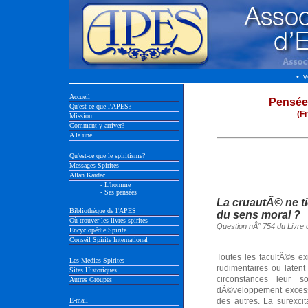
• v
Accueil
Pensée
Qu'est ce que l'APES?
(F
Mission
Comment y arriver?
A la une
Qu'est-ce que le spiritisme?
Messages Spirites
Allan Kardec
- L'homme
- Ses pensées
La cruautÃ© ne t
Bibliothèque de l'APES
du sens moral ?
Où trouver les livres spirites
Question nÂ° 754 du Livre 
Encyclopédie Spirite
Conseil Spirite International
Toutes les facultÃ©s 
Les Medias Spirites
rudimentaires ou latent
Sites Historiques
circonstances leur 
Autres Groupes
dÃ©veloppement excessi
E-mail
des autres. La surexcit