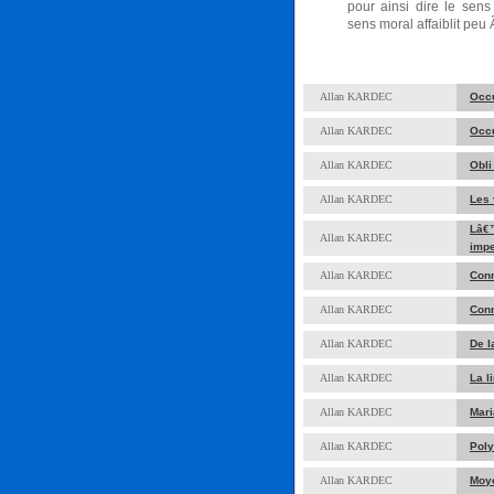
pour ainsi dire le se
sens moral affaiblit peu
Allan KARDEC
Occu
Allan KARDEC
Occu
Allan KARDEC
Obli
Allan KARDEC
Les 
Lâ€
Allan KARDEC
impe
Allan KARDEC
Conn
Allan KARDEC
Conn
Allan KARDEC
De l
Allan KARDEC
La l
Allan KARDEC
Mari
Allan KARDEC
Pol
Allan KARDEC
Moye