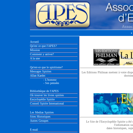
•
Accueil
Qu'est ce que l'APES?
Mission
Comment y arriver?
A la une
Qu'est-ce que le spiritisme?
Messages Spirites
Les Editions Philman mettent à votre dispo
Allan Kardec
doctrin
- L'homme
- Ses pensées
Bibliothèque de l'APES
Où trouver les livres spirites
Encyclopédie Spirite
Conseil Spirite International
Les Medias Spirites
Sites Historiques
Autres Groupes
Le Site de l'Encyclopédie Spirite a été 
l'information su
dates historiques, suje
E-mail