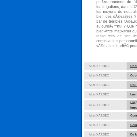
perfectionnement de lâ
les irrigations, dans l
les moyens de neutral
bien des dÃ©sastres ?
par de terribles flÃ©a
aujourdâ€™hui ? Que 
bien-Ãªtre matÃ©riel qu
ressources de son in
conservation personnell
vÃ©ritable charitÃ© pou
Allan KARDEC
Occu
Allan KARDEC
Occu
Allan KARDEC
Obli
Allan KARDEC
Les 
Lâ€
Allan KARDEC
impe
Allan KARDEC
Conn
Allan KARDEC
Conn
Allan KARDEC
De l