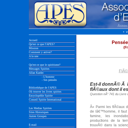
• v
Accueil
Pensée
Qu'est ce que l'APES?
(F
Mission
Comment y arriver?
A la une
Qu'est-ce que le spiritisme?
Messages Spirites
FlÃ©a
Allan Kardec
- L'homme
- Ses pensées
Est-il donnÃ© Ã
Bibliothèque de l'APES
flÃ©aux dont il es
Où trouver les livres spirites
Question nÂ° 741 du Livre 
Encyclopédie Spirite
Conseil Spirite International
Â« Parmi les flÃ©aux d
Les Medias Spirites
de lâ€™homme, il faut 
Sites Historiques
famine, les inondati
Autres Groupes
productions de la te
E-mail
trouvÃ© dans la scienc