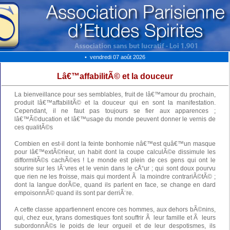
• vendredi 07 août 2026
Lâ€™affabilitÃ© et la douceur
La bienveillance pour ses semblables, fruit de lâ€™amour du prochain,
produit lâ€™affabilitÃ© et la douceur qui en sont la manifestation.
Cependant, il ne faut pas toujours se fier aux apparences ;
lâ€™Ã©ducation et lâ€™usage du monde peuvent donner le vernis de
ces qualitÃ©s
Combien en est-il dont la feinte bonhomie nâ€™est quâ€™un masque
pour lâ€™extÃ©rieur, un habit dont la coupe calculÃ©e dissimule les
difformitÃ©s cachÃ©es ! Le monde est plein de ces gens qui ont le
sourire sur les lÃ¨vres et le venin dans le cÅ“ur ; qui sont doux pourvu
que rien ne les froisse, mais qui mordent Ã la moindre contrariÃ©tÃ© ;
dont la langue dorÃ©e, quand ils parlent en face, se change en dard
empoisonnÃ© quand ils sont par derriÃ¨re.
A cette classe appartiennent encore ces hommes, aux dehors bÃ©nins,
qui, chez eux, tyrans domestiques font souffrir Ã leur famille et Ã leurs
subordonnÃ©s le poids de leur orgueil et de leur despotismes, ils