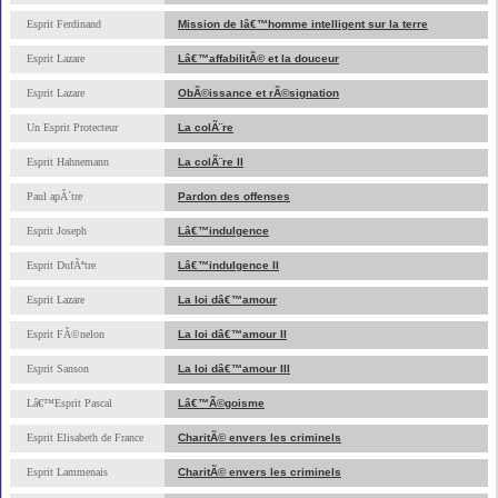
Esprit Ferdinand
Mission de lâ€™homme intelligent sur la terre
Esprit Lazare
Lâ€™affabilitÃ© et la douceur
Esprit Lazare
ObÃ©issance et rÃ©signation
Un Esprit Protecteur
La colÃ¨re
Esprit Hahnemann
La colÃ¨re II
Paul apÃ´tre
Pardon des offenses
Esprit Joseph
Lâ€™indulgence
Esprit DufÃªtre
Lâ€™indulgence II
Esprit Lazare
La loi dâ€™amour
Esprit FÃ©nelon
La loi dâ€™amour II
Esprit Sanson
La loi dâ€™amour III
Lâ€™Esprit Pascal
Lâ€™Ã©goisme
Esprit Elisabeth de France
CharitÃ© envers les criminels
Esprit Lammenais
CharitÃ© envers les criminels