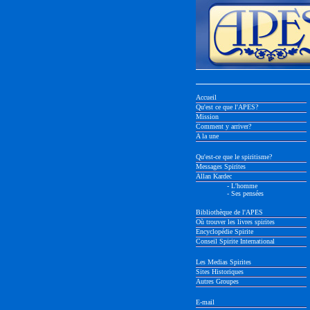
Accueil
Qu'est ce que l'APES?
Mission
Comment y arriver?
A la une
Qu'est-ce que le spiritisme?
Messages Spirites
Allan Kardec
- L'homme
- Ses pensées
Bibliothèque de l'APES
Où trouver les livres spirites
Encyclopédie Spirite
Conseil Spirite International
Les Medias Spirites
Sites Historiques
Autres Groupes
E-mail