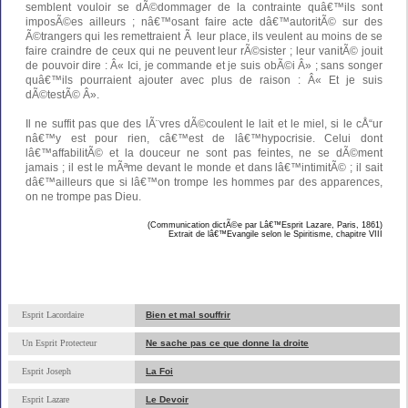
semblent vouloir se dÃ©dommager de la contrainte quâ€™ils sont
imposÃ©es ailleurs ; nâ€™osant faire acte dâ€™autoritÃ© sur des
Ã©trangers qui les remettraient Ã leur place, ils veulent au moins de se
faire craindre de ceux qui ne peuvent leur rÃ©sister ; leur vanitÃ© jouit
de pouvoir dire : Â« Ici, je commande et je suis obÃ©i Â» ; sans songer
quâ€™ils pourraient ajouter avec plus de raison : Â« Et je suis
dÃ©testÃ© Â».
Il ne suffit pas que des lÃ¨vres dÃ©coulent le lait et le miel, si le cÅ“ur
nâ€™y est pour rien, câ€™est de lâ€™hypocrisie. Celui dont
lâ€™affabilitÃ© et la douceur ne sont pas feintes, ne se dÃ©ment
jamais ; il est le mÃªme devant le monde et dans lâ€™intimitÃ© ; il sait
dâ€™ailleurs que si lâ€™on trompe les hommes par des apparences,
on ne trompe pas Dieu.
(Communication dictÃ©e par Lâ€™Esprit Lazare, Paris, 1861)
Extrait de lâ€™Evangile selon le Spiritisme, chapitre VIII
Esprit Lacordaire
Bien et mal souffrir
Un Esprit Protecteur
Ne sache pas ce que donne la droite
Esprit Joseph
La Foi
Esprit Lazare
Le Devoir