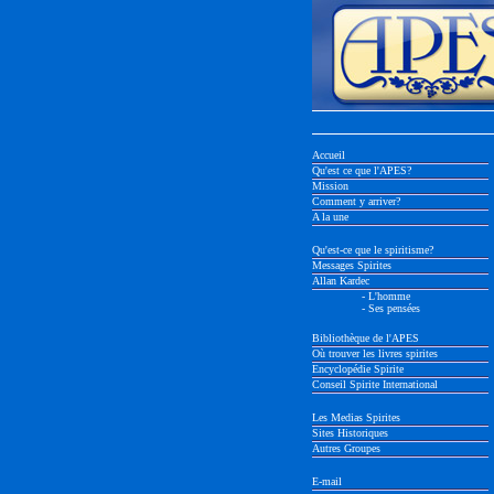
Accueil
Qu'est ce que l'APES?
Mission
Comment y arriver?
A la une
Qu'est-ce que le spiritisme?
Messages Spirites
Allan Kardec
- L'homme
- Ses pensées
Bibliothèque de l'APES
Où trouver les livres spirites
Encyclopédie Spirite
Conseil Spirite International
Les Medias Spirites
Sites Historiques
Autres Groupes
E-mail