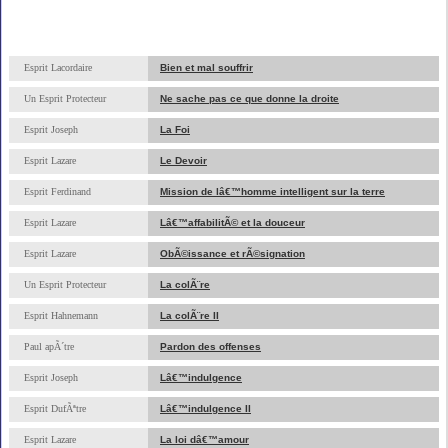
Esprit Lacordaire
Bien et mal souffrir
Un Esprit Protecteur
Ne sache pas ce que donne la droite
Esprit Joseph
La Foi
Esprit Lazare
Le Devoir
Esprit Ferdinand
Mission de lâ€™homme intelligent sur la terre
Esprit Lazare
Lâ€™affabilitÃ© et la douceur
Esprit Lazare
ObÃ©issance et rÃ©signation
Un Esprit Protecteur
La colÃ¨re
Esprit Hahnemann
La colÃ¨re II
Paul apÃ´tre
Pardon des offenses
Esprit Joseph
Lâ€™indulgence
Esprit DufÃªtre
Lâ€™indulgence II
Esprit Lazare
La loi dâ€™amour