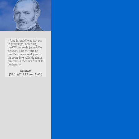
« Une hirondelle ne fait pas
le printemps, non plus
quâ€™une seule journÃ©e
de soleil ; de mÃªme ce
nâ€™est ni un seul jour ni
un court intervalle de temps
qui font la fÃ©licitÃ© et le
bonheur. »
Aristote
(384 â€“ 322 av. J.-C.)