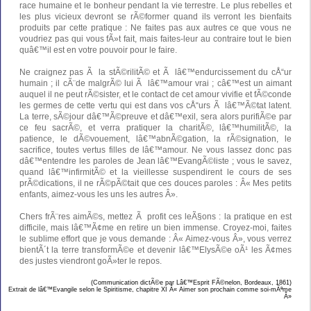
race humaine et le bonheur pendant la vie terrestre. Le plus rebelles et
les plus vicieux devront se rÃ©former quand ils verront les bienfaits
produits par cette pratique : Ne faites pas aux autres ce que vous ne
voudriez pas qui vous fÃ»t fait, mais faites-leur au contraire tout le bien
quâ€™il est en votre pouvoir pour le faire.
Ne craignez pas Ã la stÃ©rilitÃ© et Ã lâ€™endurcissement du cÅ“ur
humain ; il cÃ¨de malgrÃ© lui Ã lâ€™amour vrai ; câ€™est un aimant
auquel il ne peut rÃ©sister, et le contact de cet amour vivifie et fÃ©conde
les germes de cette vertu qui est dans vos cÅ“urs Ã lâ€™Ã©tat latent.
La terre, sÃ©jour dâ€™Ã©preuve et dâ€™exil, sera alors purifiÃ©e par
ce feu sacrÃ©, et verra pratiquer la charitÃ©, lâ€™humilitÃ©, la
patience, le dÃ©vouement, lâ€™abnÃ©gation, la rÃ©signation, le
sacrifice, toutes vertus filles de lâ€™amour. Ne vous lassez donc pas
dâ€™entendre les paroles de Jean lâ€™EvangÃ©liste ; vous le savez,
quand lâ€™infirmitÃ© et la vieillesse suspendirent le cours de ses
prÃ©dications, il ne rÃ©pÃ©tait que ces douces paroles : Â« Mes petits
enfants, aimez-vous les uns les autres Â».
Chers frÃ¨res aimÃ©s, mettez Ã profit ces leÃ§ons : la pratique en est
difficile, mais lâ€™Ã¢me en retire un bien immense. Croyez-moi, faites
le sublime effort que je vous demande : Â« Aimez-vous Â», vous verrez
bientÃ´t la terre transformÃ©e et devenir lâ€™ElysÃ©e oÃ¹ les Ã¢mes
des justes viendront goÃ»ter le repos.
(Communication dictÃ©e par Lâ€™Esprit FÃ©nelon, Bordeaux, 1861)
Extrait de lâ€™Evangile selon le Spiritisme, chapitre XI Â« Aimer son prochain comme soi-mÃªme
Â»