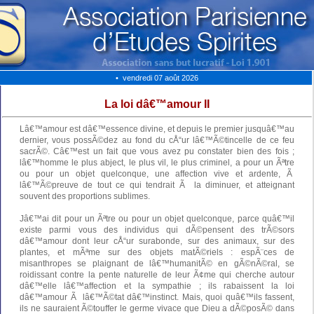
• vendredi 07 août 2026
La loi dâ€™amour II
Lâ€™amour est dâ€™essence divine, et depuis le premier jusquâ€™au
dernier, vous possÃ©dez au fond du cÅ“ur lâ€™Ã©tincelle de ce feu
sacrÃ©. Câ€™est un fait que vous avez pu constater bien des fois ;
lâ€™homme le plus abject, le plus vil, le plus criminel, a pour un Ãªtre
ou pour un objet quelconque, une affection vive et ardente, Ã
lâ€™Ã©preuve de tout ce qui tendrait Ã la diminuer, et atteignant
souvent des proportions sublimes.
Jâ€™ai dit pour un Ãªtre ou pour un objet quelconque, parce quâ€™il
existe parmi vous des individus qui dÃ©pensent des trÃ©sors
dâ€™amour dont leur cÅ“ur surabonde, sur des animaux, sur des
plantes, et mÃªme sur des objets matÃ©riels : espÃ¨ces de
misanthropes se plaignant de lâ€™humanitÃ© en gÃ©nÃ©ral, se
roidissant contre la pente naturelle de leur Ã¢me qui cherche autour
dâ€™elle lâ€™affection et la sympathie ; ils rabaissent la loi
dâ€™amour Ã lâ€™Ã©tat dâ€™instinct. Mais, quoi quâ€™ils fassent,
ils ne sauraient Ã©touffer le germe vivace que Dieu a dÃ©posÃ© dans