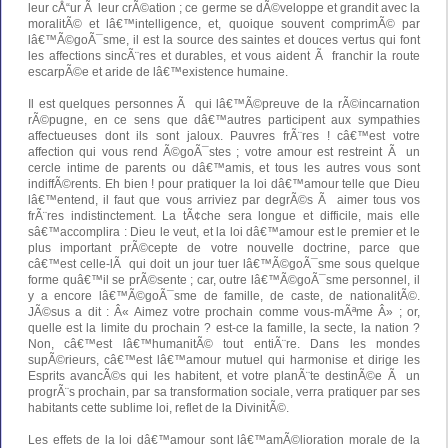
leur cÅ“ur Ã leur crÃ©ation ; ce germe se dÃ©veloppe et grandit avec la
moralitÃ© et lâ€™intelligence, et, quoique souvent comprimÃ© par
lâ€™Ã©goÃ¯sme, il est la source des saintes et douces vertus qui font
les affections sincÃ¨res et durables, et vous aident Ã franchir la route
escarpÃ©e et aride de lâ€™existence humaine.
Il est quelques personnes Ã qui lâ€™Ã©preuve de la rÃ©incarnation
rÃ©pugne, en ce sens que dâ€™autres participent aux sympathies
affectueuses dont ils sont jaloux. Pauvres frÃ¨res ! câ€™est votre
affection qui vous rend Ã©goÃ¯stes ; votre amour est restreint Ã un
cercle intime de parents ou dâ€™amis, et tous les autres vous sont
indiffÃ©rents. Eh bien ! pour pratiquer la loi dâ€™amour telle que Dieu
lâ€™entend, il faut que vous arriviez par degrÃ©s Ã aimer tous vos
frÃ¨res indistinctement. La tÃ¢che sera longue et difficile, mais elle
sâ€™accomplira : Dieu le veut, et la loi dâ€™amour est le premier et le
plus important prÃ©cepte de votre nouvelle doctrine, parce que
câ€™est celle-lÃ qui doit un jour tuer lâ€™Ã©goÃ¯sme sous quelque
forme quâ€™il se prÃ©sente ; car, outre lâ€™Ã©goÃ¯sme personnel, il
y a encore lâ€™Ã©goÃ¯sme de famille, de caste, de nationalitÃ©.
JÃ©sus a dit : Â« Aimez votre prochain comme vous-mÃªme Â» ; or,
quelle est la limite du prochain ? est-ce la famille, la secte, la nation ?
Non, câ€™est lâ€™humanitÃ© tout entiÃ¨re. Dans les mondes
supÃ©rieurs, câ€™est lâ€™amour mutuel qui harmonise et dirige les
Esprits avancÃ©s qui les habitent, et votre planÃ¨te destinÃ©e Ã un
progrÃ¨s prochain, par sa transformation sociale, verra pratiquer par ses
habitants cette sublime loi, reflet de la DivinitÃ©.
Les effets de la loi dâ€™amour sont lâ€™amÃ©lioration morale de la